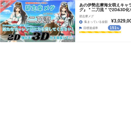
あの伊勢志摩海女萌えキャ
グ』＂二刀流＂で2D&3D
碧志摩メグ
¥3,029,0
集まっている金額
151
目標達成率
%