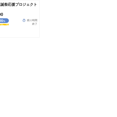
夏】生誕祭応援プロジェクト
00
36
残り時間
%
終了