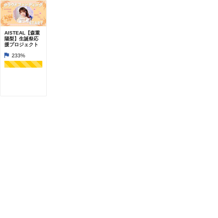
AISTEAL【森重
陽梨】生誕祭応
援プロジェクト
233%