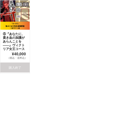
⑤『あなたに、
貴き血の加護が
あらんことを
――』ヴィクト
リア女王コース
¥40,000
（税込・送料込）
購入終了