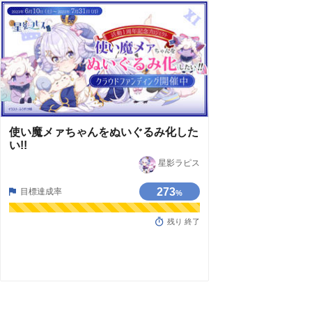
使い魔メァちゃんをぬいぐるみ化した
い!!
星影ラピス
273
目標達成率
%
残り 終了