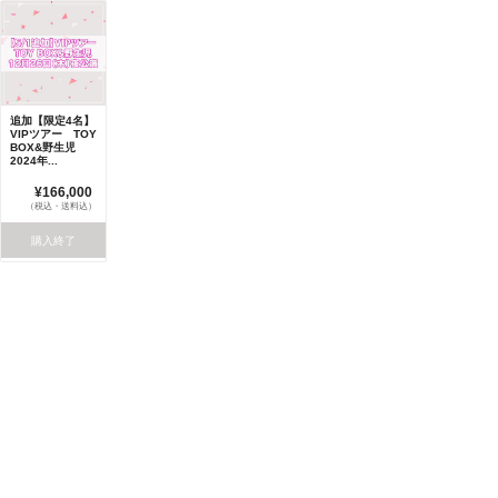
追加【限定4名】
VIPツアー TOY
BOX&野生児
2024年...
¥166,000
（税込・送料込）
購入終了