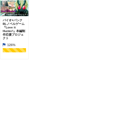
バイオ×パンク
BLノベルゲーム
『Love it
Hunter!』本編制
作応援プロジェ
クト
126%