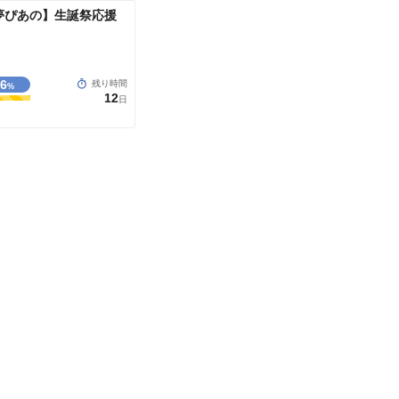
夢ぴあの】生誕祭応援
06
残り時間
%
12
日