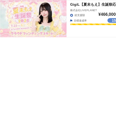
GigiL【夏未もえ】生誕祭
株式会社LIVEPLANET
¥466,000
総支援額
1
目標達成率