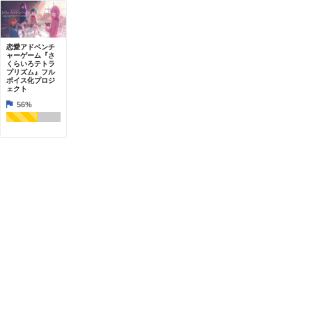
恋愛アドベンチ
ャーゲーム『さ
くらいろテトラ
プリズム』フル
ボイス化プロジ
ェクト
56%