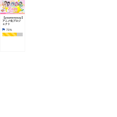
【youmenosay】
アニメ化プロジ
ェクト
71%