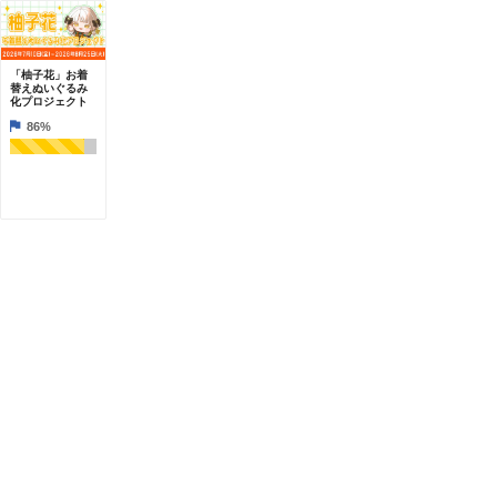
「柚子花」お着
替えぬいぐるみ
化プロジェクト
86%